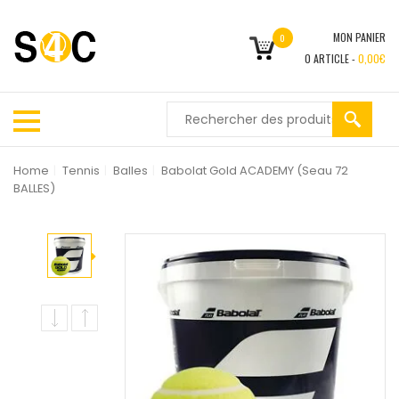
MON PANIER
0
0
ARTICLE -
0,00
€
Home
|
Tennis
|
Balles
|
Babolat Gold ACADEMY (Seau 72
BALLES)