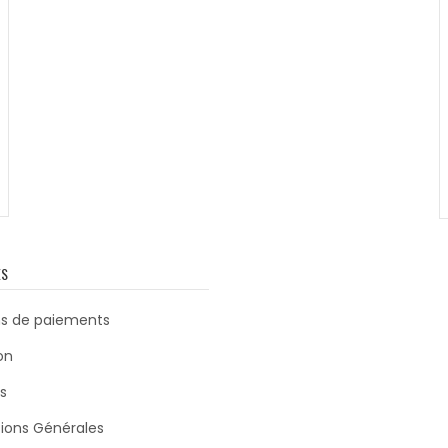
79,99
€
53,50
€
ES
s de paiements
on
s
ions Générales