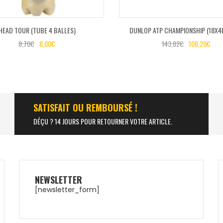
HEAD TOUR (TUBE 4 BALLES)
DUNLOP ATP CHAMPIONSHIP (18X4
8,70
€
8,00
€
143,82
€
106,20
€
SATISFAIT OU REMBOURSÉ !
DÉÇU ? 14 JOURS POUR RETOURNER VOTRE ARTICLE.
NEWSLETTER
[newsletter_form]
NOX AT10 GENIUS
ULTRALIGHT 25