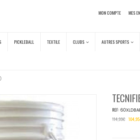
MON COMPTE
MES EN
S
PICKLEBALL
TEXTILE
CLUBS
AUTRES SPORTS
)
TECNIFI
REF:
60XLDBA
114,99
€
104,95