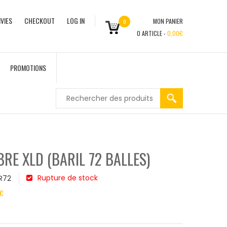
VIES
CHECKOUT
LOG IN
MON PANIER
0
0
ARTICLE -
0,00
€
PROMOTIONS
BRE XLD (BARIL 72 BALLES)
Rupture de stock
R72
€