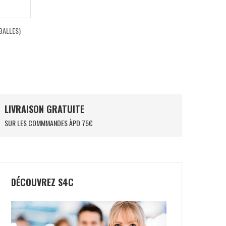
BALLES)
LIVRAISON GRATUITE
SUR LES COMMMANDES ÀPD 75€
DÉCOUVREZ S4C
NOX EQUATION 24
NOX LA10 FUTURE
149,90
€
54,50
€
250,00
€
119,50
€