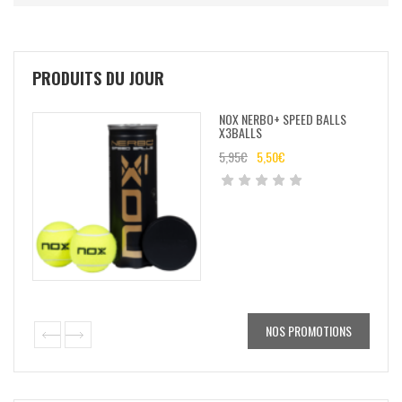
PRODUITS DU JOUR
NOX NERBO+ SPEED BALLS
NO
X3BALLS
25
5,95
€
5,50
€
79
NOS PROMOTIONS