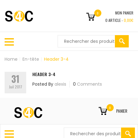
MON PANIER
0
0
ARTICLE -
0,00
€
Home
|
En-tête
|
Header 3-4
HEADER 3-4
31
Posted By
alexis
0
Comments
Juil 2017
0
PANIER