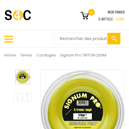
MON PANIER
0
0
ARTICLE -
0,00
€
Home
|
Tennis
|
Cordages
|
Signum Pro TRITON 200M