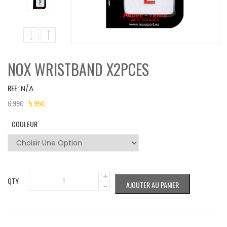
NOX WRISTBAND X2PCES
REF:
N/A
6,99
€
5,95
€
COULEUR
QTY
AJOUTER AU PANIER