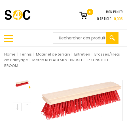
MON PANIER
0
0
ARTICLE -
0,00
€
Home
|
Tennis
|
Matériel de terrain
|
Entretien
|
Brosses/Filets
de Balayage
|
Merco REPLACEMENT BRUSH FOR KUNSTOFF
BROOM