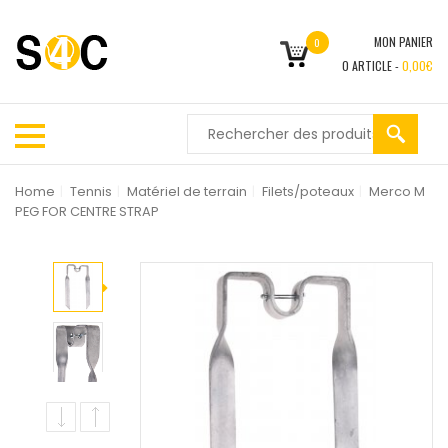
MON PANIER
0
0
ARTICLE -
0,00
€
Home
|
Tennis
|
Matériel de terrain
|
Filets/poteaux
|
Merco M
PEG FOR CENTRE STRAP