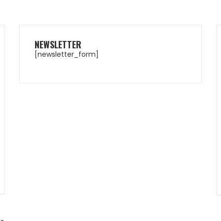
NEWSLETTER
[newsletter_form]
NOX AT10 GENIUS
ULTRALIGHT 25
79,99
€
53,50
€