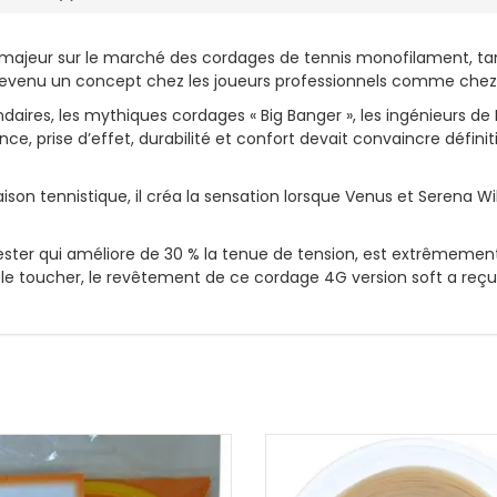
e majeur sur le marché des cordages de tennis monofilament, tant
 est devenu un concept chez les joueurs professionnels comme che
endaires, les mythiques cordages « Big Banger », les ingénieurs d
e, prise d’effet, durabilité et confort devait convaincre défini
 saison tennistique, il créa la sensation lorsque Venus et Serena W
ster qui améliore de 30 % la tenue de tension, est extrêmement 
t le toucher, le revêtement de ce cordage 4G version soft a reç