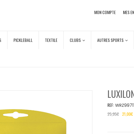
MON COMPTE
MES EN
S
PICKLEBALL
TEXTILE
CLUBS
AUTRES SPORTS
LUXILON
REF:
WRZ99711
25,95
€
21,00
€