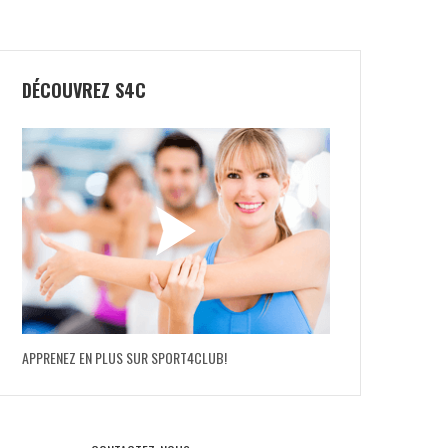
DÉCOUVREZ S4C
NOX EQUATION 24
NOX LA10 FUTURE
149,90
€
54,50
€
250,00
€
119,50
€
APPRENEZ EN PLUS SUR SPORT4CLUB!