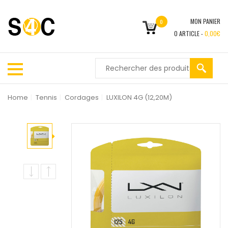
MON PANIER
0
0
ARTICLE -
0,00
€
Home
|
Tennis
|
Cordages
|
LUXILON 4G (12,20M)