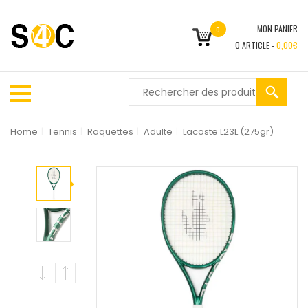
MON PANIER
0
0
ARTICLE -
0,00
€
Home
|
Tennis
|
Raquettes
|
Adulte
|
Lacoste L23L (275gr)