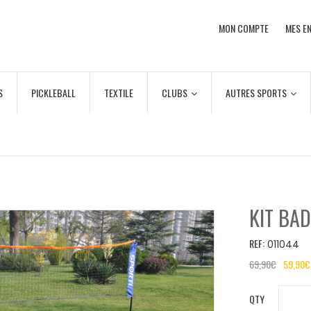
MON COMPTE
MES EN
S
PICKLEBALL
TEXTILE
CLUBS
AUTRES SPORTS
KIT BA
REF:
011044
69,90
€
59,90
€
QTY