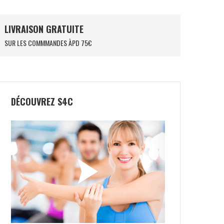
LIVRAISON GRATUITE
SUR LES COMMMANDES ÀPD 75€
DÉCOUVREZ S4C
NOX EQUATION 24
NOX LA10 FUTURE
149,90
€
54,50
€
250,00
€
119,50
€