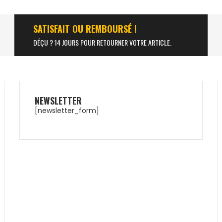
SATISFAIT OU REMBOURSÉ !
DÉÇU ? 14 JOURS POUR RETOURNER VOTRE ARTICLE.
NEWSLETTER
[newsletter_form]
NOX AT10 GENIUS
ULTRALIGHT 25
79,99
€
53,50
€