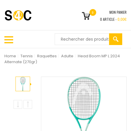
MON PANIER
0
0
ARTICLE -
0,00
€
Home
|
Tennis
|
Raquettes
|
Adulte
|
Head Boom MP L 2024
Alternate (270gr)