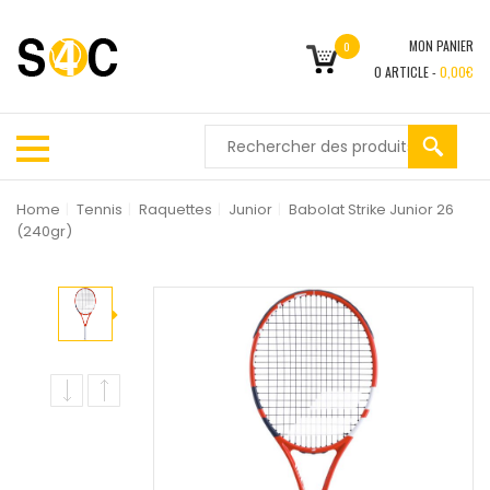
MON PANIER
0
0
ARTICLE -
0,00
€
Home
|
Tennis
|
Raquettes
|
Junior
|
Babolat Strike Junior 26
(240gr)