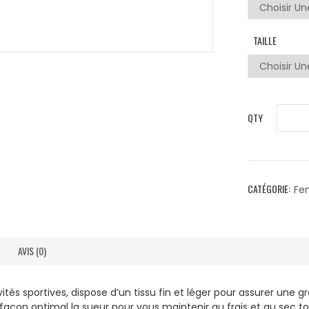
TAILLE
QTY
CATÉGORIE:
Fe
AVIS (0)
ivités sportives, dispose d’un tissu fin et léger pour assurer un
 façon optimal la sueur pour vous maintenir au frais et au sec tou