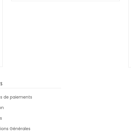
79,99
€
53,50
€
ES
s de paiements
on
s
ions Générales