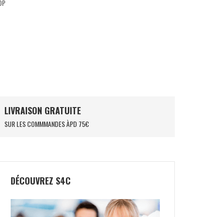
OP
LIVRAISON GRATUITE
SUR LES COMMMANDES ÀPD 75€
DÉCOUVREZ S4C
NOX EQUATION 24
NOX LA10 FUTURE
149,90
€
54,50
€
250,00
€
119,50
€