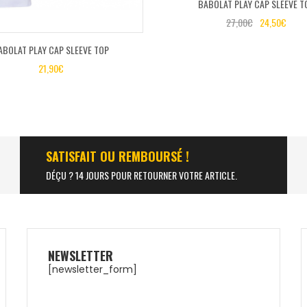
BABOLAT PLAY CAP SLEEVE T
27,00
€
24,50
€
ABOLAT PLAY CAP SLEEVE TOP
21,90
€
SATISFAIT OU REMBOURSÉ !
DÉÇU ? 14 JOURS POUR RETOURNER VOTRE ARTICLE.
NEWSLETTER
[newsletter_form]
NOX AT10 GENIUS
ULTRALIGHT 25