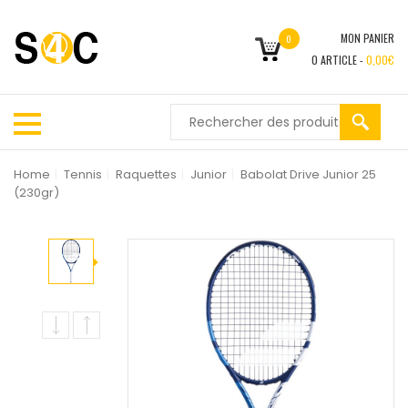
MON PANIER
0
0
ARTICLE -
0,00
€
Home
|
Tennis
|
Raquettes
|
Junior
|
Babolat Drive Junior 25
(230gr)