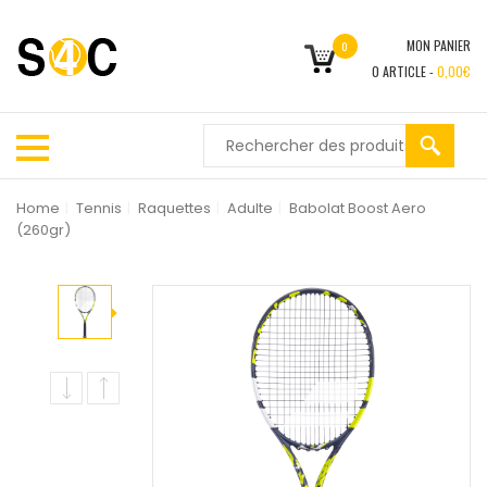
MON PANIER
0
0
ARTICLE -
0,00
€
Home
|
Tennis
|
Raquettes
|
Adulte
|
Babolat Boost Aero
(260gr)