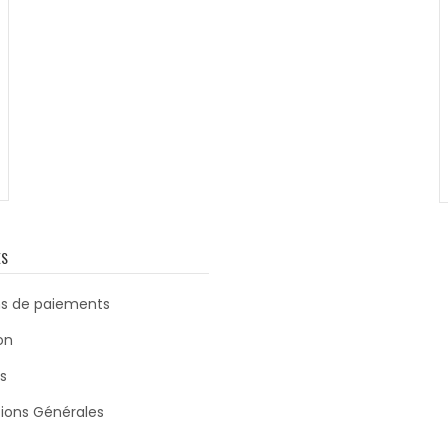
ES
s de paiements
on
s
ions Générales