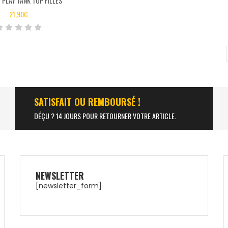
PLAY TANK TOP FILLES
21,90
€
SATISFAIT OU REMBOURSÉ !
DÉÇU ? 14 JOURS POUR RETOURNER VOTRE ARTICLE.
NEWSLETTER
[newsletter_form]
NOX AT10 GENIUS
NOX EQUATION 
ULTRALIGHT 25
149,90
€
54,5
79,99
€
53,50
€