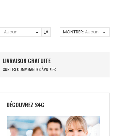
Aucun
MONTRER:
Aucun
LIVRAISON GRATUITE
SUR LES COMMMANDES ÀPD 75€
DÉCOUVREZ S4C
24
NOX LA10 FUTURE
0
€
250,00
€
119,50
€