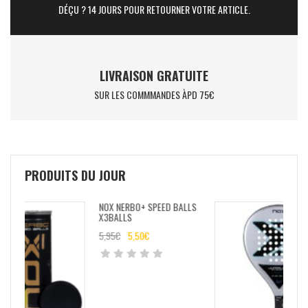
DÉÇU ? 14 JOURS POUR RETOURNER VOTRE ARTICLE.
LIVRAISON GRATUITE
SUR LES COMMMANDES ÀPD 75€
PRODUITS DU JOUR
LS
NOX AT10 GENIUS ULTRALIGHT
25
79,99
€
53,50
€