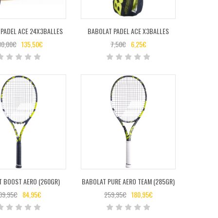
PADEL ACE 24X3BALLES
BABOLAT PADEL ACE X3BALLES
80,00
€
135,50
€
7,50
€
6,25
€
 BOOST AERO (260GR)
BABOLAT PURE AERO TEAM (285GR)
09,95
€
84,95
€
259,95
€
180,95
€