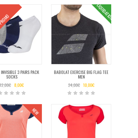
LIQUIDATION
ROMO
INVISIBLE 3 PAIRS PACK
BABOLAT EXERCISE BIG FLAG TEE
SOCKS
MEN
12,00
€
8,00
€
24,00
€
10,00
€
NEW