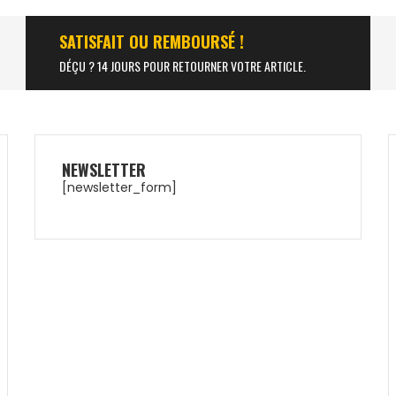
SATISFAIT OU REMBOURSÉ !
DÉÇU ? 14 JOURS POUR RETOURNER VOTRE ARTICLE.
NEWSLETTER
[newsletter_form]
NOX AT10 GENIUS
NOX EQUATION 
ULTRALIGHT 25
149,90
€
54,5
79,99
€
53,50
€