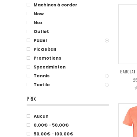
Machines à corder
Now
Nox
Outlet
Padel
Pickleball
Promotions
Speedminton
BABOLAT P
Tennis
23
Textile
PRIX
Aucun
0,00€ - 50,00€
50,00€ - 100,00€