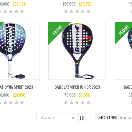
0,00
€
208,95
€
180,00
€
129,95
€
1
PROMO
PROMO
T DYNA SPIRIT 2023
BABOLAT VIPER JUNIOR 2023
BABO
0,00
€
129,95
€
75,00
€
57,95
€
3
Aucun
MONTRER:
Aucu