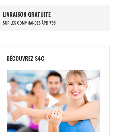
LIVRAISON GRATUITE
SUR LES COMMMANDES ÀPD 75€
DÉCOUVREZ S4C
24
NOX LA10 FUTURE
0
€
250,00
€
119,50
€