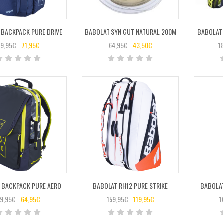
 BACKPACK PURE DRIVE
BABOLAT SYN GUT NATURAL 200M
BABOLAT 
9,95
€
71,95
€
64,95
€
43,50
€
1
 BACKPACK PURE AERO
BABOLAT RH12 PURE STRIKE
BABOLAT
9,95
€
64,95
€
159,95
€
119,95
€
1