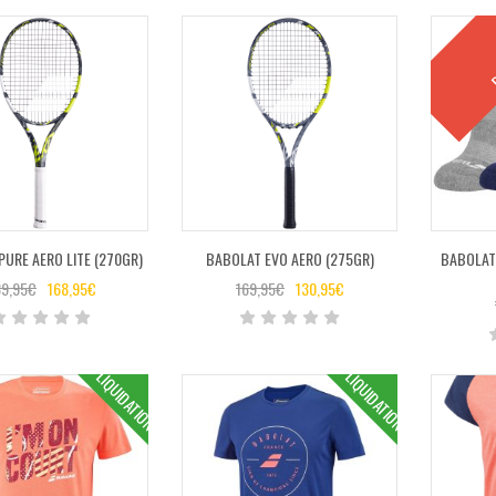
P
URE AERO LITE (270GR)
BABOLAT EVO AERO (275GR)
BABOLAT 
9,95
€
168,95
€
169,95
€
130,95
€
LIQUIDATION
LIQUIDATION